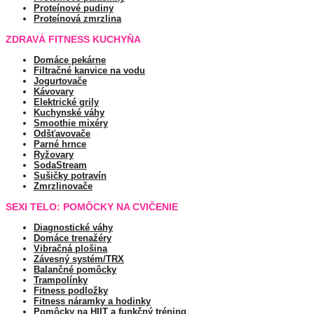
Proteínové pudiny
Proteínová zmrzlina
ZDRAVÁ FITNESS KUCHYŇA
Domáce pekárne
Filtračné kanvice na vodu
Jogurtovače
Kávovary
Elektrické grily
Kuchynské váhy
Smoothie mixéry
Odšťavovače
Parné hrnce
Ryžovary
SodaStream
Sušičky potravín
Zmrzlinovače
SEXI TELO: POMÔCKY NA CVIČENIE
Diagnostické váhy
Domáce trenažéry
Vibračná plošina
Závesný systém/TRX
Balančné pomôcky
Trampolínky
Fitness podložky
Fitness náramky a hodinky
Pomôcky na HIIT a funkčný tréning