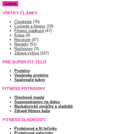
VŠETKY ČLÁNKY
Chudnutie
(76)
Cvičenie a fitness
(19)
Fitness sladkosti
(47)
Krása
(8)
Recenzie
(47)
Recepty
(51)
Rozhovory
(3)
Zdravá výživa
(167)
PRE SUPER FIT TELO
Proteíny
Vegánske proteíny
Spaľovače tukov
FITNESS POTRAVINY
Orechové maslá
Superpotraviny na detox
Bezkalorické omáčky a sladidlá
Zdravé fitness kaše
FITNESS SLADKOSTI
Proteínové a fit tyčinky
Proteínové palacinky