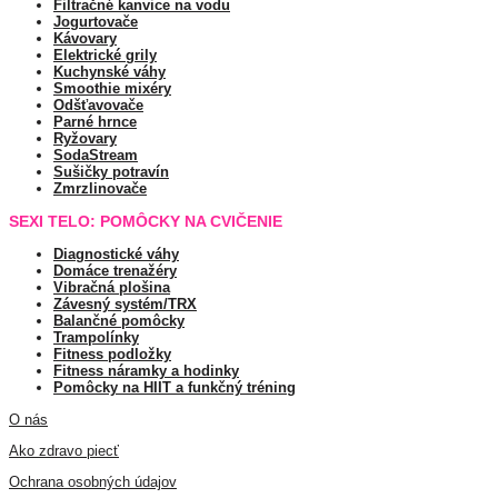
Filtračné kanvice na vodu
Jogurtovače
Kávovary
Elektrické grily
Kuchynské váhy
Smoothie mixéry
Odšťavovače
Parné hrnce
Ryžovary
SodaStream
Sušičky potravín
Zmrzlinovače
SEXI TELO: POMÔCKY NA CVIČENIE
Diagnostické váhy
Domáce trenažéry
Vibračná plošina
Závesný systém/TRX
Balančné pomôcky
Trampolínky
Fitness podložky
Fitness náramky a hodinky
Pomôcky na HIIT a funkčný tréning
O nás
Ako zdravo piecť
Ochrana osobných údajov