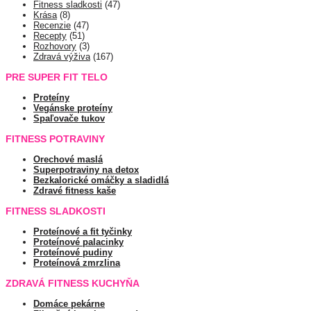
Fitness sladkosti
(47)
Krása
(8)
Recenzie
(47)
Recepty
(51)
Rozhovory
(3)
Zdravá výživa
(167)
PRE SUPER FIT TELO
Proteíny
Vegánske proteíny
Spaľovače tukov
FITNESS POTRAVINY
Orechové maslá
Superpotraviny na detox
Bezkalorické omáčky a sladidlá
Zdravé fitness kaše
FITNESS SLADKOSTI
Proteínové a fit tyčinky
Proteínové palacinky
Proteínové pudiny
Proteínová zmrzlina
ZDRAVÁ FITNESS KUCHYŇA
Domáce pekárne