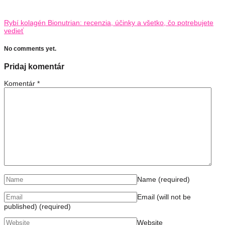
Rybí kolagén Bionutrian: recenzia, účinky a všetko, čo potrebujete
vedieť
No comments yet.
Pridaj komentár
Komentár
*
Name
(required)
Email (will not be
published)
(required)
Website