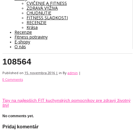
CVIČENIE A FITNESS
ZDRAVÁ VÝŽIVA
CHUDNUTIE
FITNESS SLADKOSTI
RECENZIE
Krása
Recenzie
Fitness potraviny
E-shopy
O nás
108564
Published on
15. novembra 2016 |
in
By
admin
|
0 Comments
Tipy na najlepších FIT kuchynských pomocníkov pre zdravý životný
štýl
No comments yet.
Pridaj komentár