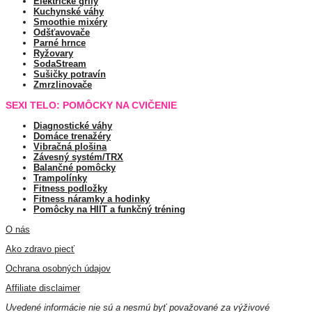
Elektrické grily
Kuchynské váhy
Smoothie mixéry
Odšťavovače
Parné hrnce
Ryžovary
SodaStream
Sušičky potravín
Zmrzlinovače
SEXI TELO: POMÔCKY NA CVIČENIE
Diagnostické váhy
Domáce trenažéry
Vibračná plošina
Závesný systém/TRX
Balančné pomôcky
Trampolínky
Fitness podložky
Fitness náramky a hodinky
Pomôcky na HIIT a funkčný tréning
O nás
Ako zdravo piecť
Ochrana osobných údajov
Affiliate disclaimer
Uvedené informácie nie sú a nesmú byť považované za výživové