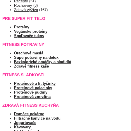
Recepty
(51)
Rozhovory
(3)
Zdravá výživa
(167)
PRE SUPER FIT TELO
Proteíny
Vegánske proteíny
Spaľovače tukov
FITNESS POTRAVINY
Orechové maslá
Superpotraviny na detox
Bezkalorické omáčky a sladidlá
Zdravé fitness kaše
FITNESS SLADKOSTI
Proteínové a fit tyčinky
Proteínové palacinky
Proteínové pudiny
Proteínová zmrzlina
ZDRAVÁ FITNESS KUCHYŇA
Domáce pekárne
Filtračné kanvice na vodu
Jogurtovače
Kávovary