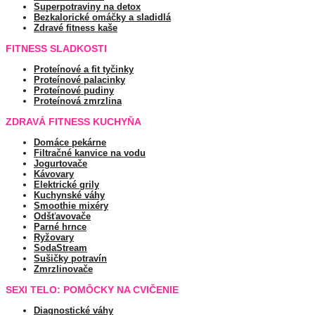
Superpotraviny na detox
Bezkalorické omáčky a sladidlá
Zdravé fitness kaše
FITNESS SLADKOSTI
Proteínové a fit tyčinky
Proteínové palacinky
Proteínové pudiny
Proteínová zmrzlina
ZDRAVÁ FITNESS KUCHYŇA
Domáce pekárne
Filtračné kanvice na vodu
Jogurtovače
Kávovary
Elektrické grily
Kuchynské váhy
Smoothie mixéry
Odšťavovače
Parné hrnce
Ryžovary
SodaStream
Sušičky potravín
Zmrzlinovače
SEXI TELO: POMÔCKY NA CVIČENIE
Diagnostické váhy