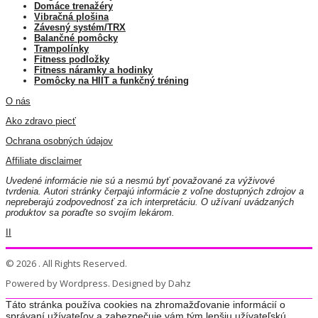
Domáce trenažéry
Vibračná plošina
Závesný systém/TRX
Balančné pomôcky
Trampolínky
Fitness podložky
Fitness náramky a hodinky
Pomôcky na HIIT a funkčný tréning
O nás
Ako zdravo piecť
Ochrana osobných údajov
Affiliate disclaimer
Uvedené informácie nie sú a nesmú byť považované za výživové
tvrdenia. Autori stránky čerpajú informácie z voľne dostupných zdrojov a
nepreberajú zodpovednosť za ich interpretáciu. O užívaní uvádzaných
produktov sa poraďte so svojím lekárom.
II
© 2026 . All Rights Reserved.
Powered by Wordpress. Designed by Dahz
Táto stránka používa cookies na zhromažďovanie informácií o
správaní užívateľov a zabezpečuje vám tým lepšiu užívateľskú