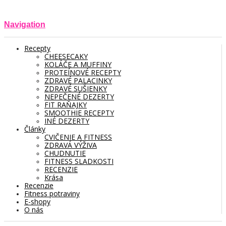
Navigation
Recepty
CHEESECAKY
KOLÁČE A MUFFINY
PROTEÍNOVÉ RECEPTY
ZDRAVÉ PALACINKY
ZDRAVÉ SUŠIENKY
NEPEČENÉ DEZERTY
FIT RAŇAJKY
SMOOTHIE RECEPTY
INÉ DEZERTY
Články
CVIČENIE A FITNESS
ZDRAVÁ VÝŽIVA
CHUDNUTIE
FITNESS SLADKOSTI
RECENZIE
Krása
Recenzie
Fitness potraviny
E-shopy
O nás