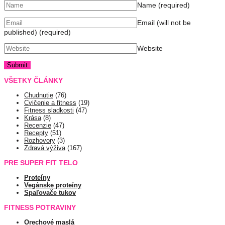
Name
(required)
Email (will not be
published)
(required)
Website
VŠETKY ČLÁNKY
Chudnutie
(76)
Cvičenie a fitness
(19)
Fitness sladkosti
(47)
Krása
(8)
Recenzie
(47)
Recepty
(51)
Rozhovory
(3)
Zdravá výživa
(167)
PRE SUPER FIT TELO
Proteíny
Vegánske proteíny
Spaľovače tukov
FITNESS POTRAVINY
Orechové maslá