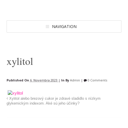
NAVIGATION
xylitol
Published On
6. Novembra 2023 |
In
By
Admin
|
0 Comments
Xylitol alebo brezový cukor je zdravé sladidlo s nízkym
glykemickým indexom. Aké sú jeho účinky?