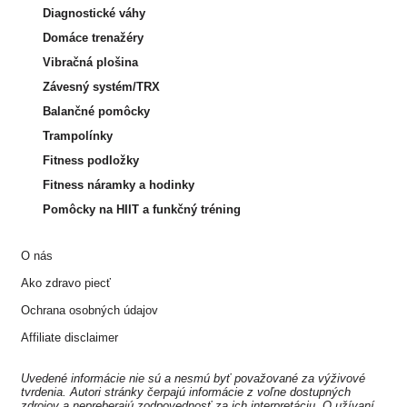
Diagnostické váhy
Domáce trenažéry
Vibračná plošina
Závesný systém/TRX
Balančné pomôcky
Trampolínky
Fitness podložky
Fitness náramky a hodinky
Pomôcky na HIIT a funkčný tréning
O nás
Ako zdravo piecť
Ochrana osobných údajov
Affiliate disclaimer
Uvedené informácie nie sú a nesmú byť považované za výživové
tvrdenia. Autori stránky čerpajú informácie z voľne dostupných
zdrojov a nepreberajú zodpovednosť za ich interpretáciu. O užívaní