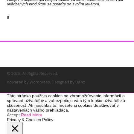
uvádzaných produktov sa poraďte so svojím lekárom.
II
© 2026 . All Rights Reserved.
Powered by Wordpress. Designed by Dahz
Táto stránka používa cookies na zhromažďovanie informácií o
správaní užívateľov a zabezpečuje vám tým lepšiu užívateľskú
skúsenosť. Ak nesúhlasíte, môžete si cookies deaktivovať v
nastaveniach vášho prehliadača.
Accept
Read More
Privacy & Cookies Policy