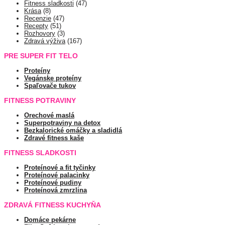
Fitness sladkosti
(47)
Krása
(8)
Recenzie
(47)
Recepty
(51)
Rozhovory
(3)
Zdravá výživa
(167)
PRE SUPER FIT TELO
Proteíny
Vegánske proteíny
Spaľovače tukov
FITNESS POTRAVINY
Orechové maslá
Superpotraviny na detox
Bezkalorické omáčky a sladidlá
Zdravé fitness kaše
FITNESS SLADKOSTI
Proteínové a fit tyčinky
Proteínové palacinky
Proteínové pudiny
Proteínová zmrzlina
ZDRAVÁ FITNESS KUCHYŇA
Domáce pekárne