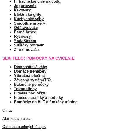
Filtračné kanvice na vodu
Jogurtovače
Kávovary
Elektrické grily
Kuchynské váhy
Smoothie mixéry
Odšťavovače
Parné hrnce
Ryžovary
SodaStream
Sušičky potravín
Zmrzlinovače
SEXI TELO: POMÔCKY NA CVIČENIE
Diagnostické váhy
Domáce trenažéry
Vibračná plošina
Závesný systém/TRX
Balančné pomôcky
Trampolínky
Fitness podložky
Fitness náramky a hodinky
Pomôcky na HIIT a funkčný tréning
O nás
Ako zdravo piecť
Ochrana osobných údajov