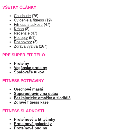
VŠETKY ČLÁNKY
Chudnutie
(76)
Cvičenie a fitness
(19)
Fitness sladkosti
(47)
Krása
(8)
Recenzie
(47)
Recepty
(51)
Rozhovory
(3)
Zdravá výživa
(167)
PRE SUPER FIT TELO
Proteíny
Vegánske proteíny
Spaľovače tukov
FITNESS POTRAVINY
Orechové maslá
Superpotraviny na detox
Bezkalorické omáčky a sladidlá
Zdravé fitness kaše
FITNESS SLADKOSTI
Proteínové a fit tyčinky
Proteínové palacinky
Proteínové pudiny