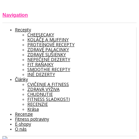
Navigation
Recepty
CHEESECAKY
KOLÁČE A MUFFINY
PROTEÍNOVÉ RECEPTY
ZDRAVÉ PALACINKY
ZDRAVÉ SUŠIENKY
NEPEČENÉ DEZERTY
FIT RAŇAJKY
SMOOTHIE RECEPTY
INÉ DEZERTY
Články
CVIČENIE A FITNESS
ZDRAVÁ VÝŽIVA
CHUDNUTIE
FITNESS SLADKOSTI
RECENZIE
Krása
Recenzie
Fitness potraviny
E-shopy
O nás