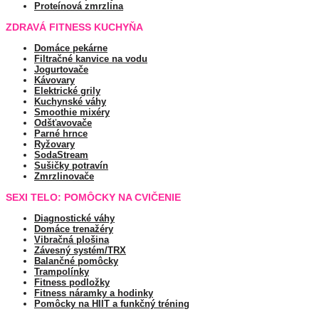
Proteínová zmrzlina
ZDRAVÁ FITNESS KUCHYŇA
Domáce pekárne
Filtračné kanvice na vodu
Jogurtovače
Kávovary
Elektrické grily
Kuchynské váhy
Smoothie mixéry
Odšťavovače
Parné hrnce
Ryžovary
SodaStream
Sušičky potravín
Zmrzlinovače
SEXI TELO: POMÔCKY NA CVIČENIE
Diagnostické váhy
Domáce trenažéry
Vibračná plošina
Závesný systém/TRX
Balančné pomôcky
Trampolínky
Fitness podložky
Fitness náramky a hodinky
Pomôcky na HIIT a funkčný tréning