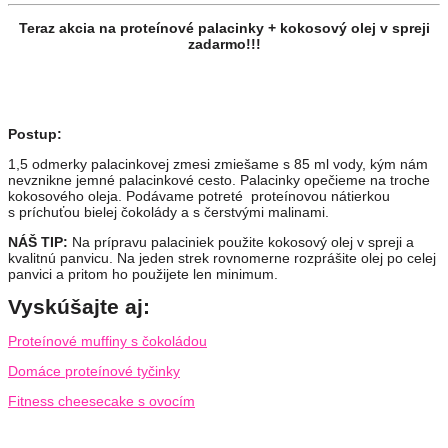
Teraz akcia na proteínové palacinky + kokosový olej v spreji
zadarmo!!!
Postup:
1,5 odmerky palacinkovej zmesi zmiešame s 85 ml vody, kým nám
nevznikne jemné palacinkové cesto. Palacinky opečieme na troche
kokosového oleja. Podávame potreté proteínovou nátierkou
s príchuťou bielej čokolády a s čerstvými malinami.
NÁŠ TIP:
Na prípravu palaciniek použite kokosový olej v spreji a
kvalitnú panvicu. Na jeden strek rovnomerne rozprášite olej po celej
panvici a pritom ho použijete len minimum.
Vyskúšajte aj:
Proteínové muffiny s čokoládou
Domáce proteínové tyčinky
Fitness cheesecake s ovocím