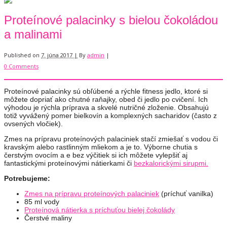
Proteínové palacinky s bielou čokoládou
a malinami
Published on
7. júna 2017 |
By
admin
|
0 Comments
Proteínové palacinky sú obľúbené a rýchle fitness jedlo, ktoré si
môžete dopriať ako chutné raňajky, obed či jedlo po cvičení. Ich
výhodou je rýchla príprava a skvelé nutričné zloženie. Obsahujú
totiž vyvážený pomer bielkovín a komplexných sacharidov (často z
ovsených vločiek).
Zmes na prípravu proteínových palaciniek stačí zmiešať s vodou či
kravským alebo rastlinným mliekom a je to. Výborne chutia s
čerstvým ovocím a e bez výčitiek si ich môžete vylepšiť aj
fantastickými proteínovými nátierkami či
bezkalorickými sirupmi.
Potrebujeme:
Zmes na prípravu proteínových palaciniek
(príchuť vanilka)
85 ml vody
Proteínová nátierka s príchuťou bielej čokolády
Čerstvé maliny