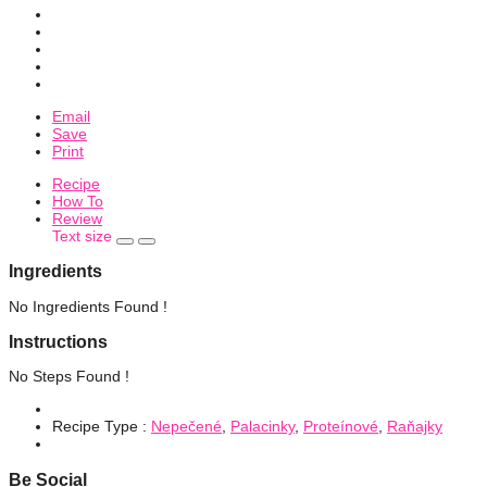
Email
Save
Print
Recipe
How To
Review
Text size
Ingredients
No Ingredients Found !
Instructions
No Steps Found !
Recipe Type :
Nepečené
,
Palacinky
,
Proteínové
,
Raňajky
Be Social