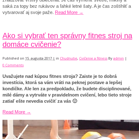
saká za topy bez rukávov a ľahké letné šaty. A je čas zoštíhliť a
vytvarovať aj svoje paže.
Read More →
Ako si vybrať ten správny fitnes stroj na
domáce cvičenie?
Published on
15. augusta 2017 |
in
Chudnutie
,
Cvičenie a fitness
By
admin
|
0 Comments
Uvažujete nad kúpou fitnes stroja? Zaiste je to dobrá
investícia, ktorá sa vám vráti na peknej postave a lepšej
kondičke. Ale len za predpokladu, že budete disciplinované,
milé dámy a vytrváte v pravidelnom cvičení, lebo tieto stroje
zatiaľ ešte nevedia cvičiť za vás 🙂
Read More →