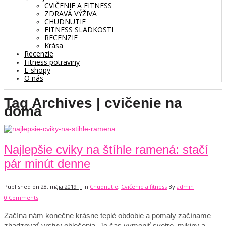
CVIČENIE A FITNESS
ZDRAVÁ VÝŽIVA
CHUDNUTIE
FITNESS SLADKOSTI
RECENZIE
Krása
Recenzie
Fitness potraviny
E-shopy
O nás
Tag Archives | cvičenie na
doma
Najlepšie cviky na štíhle ramená: stačí
pár minút denne
Published on
28. mája 2019 |
in
Chudnutie
,
Cvičenie a fitness
By
admin
|
0 Comments
Začína nám konečne krásne teplé obdobie a pomaly začíname
zhadzovať vrstvy oblečenia. Je čas vymeniť svetre, mikiny a