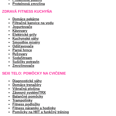
Proteínová zmrzlina
ZDRAVÁ FITNESS KUCHYŇA
Domáce pekárne
Filtračné kanvice na vodu
Jogurtovače
Kávovary
Elektrické grily
Kuchynské váhy
Smoothie mixéry
Odšťavovače
Parné hrnce
Ryžovary
SodaStream
Sušičky potravín
Zmrzlinovače
SEXI TELO: POMÔCKY NA CVIČENIE
Diagnostické váhy
Domáce trenažéry
Vibračná plošina
Závesný systém/TRX
Balančné pomôcky
Trampolínky
Fitness podložky
Fitness náramky a hodinky
Pomôcky na HIIT a funkčný tréning