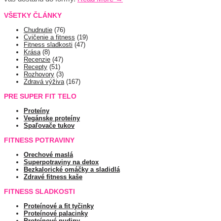
VŠETKY ČLÁNKY
Chudnutie
(76)
Cvičenie a fitness
(19)
Fitness sladkosti
(47)
Krása
(8)
Recenzie
(47)
Recepty
(51)
Rozhovory
(3)
Zdravá výživa
(167)
PRE SUPER FIT TELO
Proteíny
Vegánske proteíny
Spaľovače tukov
FITNESS POTRAVINY
Orechové maslá
Superpotraviny na detox
Bezkalorické omáčky a sladidlá
Zdravé fitness kaše
FITNESS SLADKOSTI
Proteínové a fit tyčinky
Proteínové palacinky
Proteínové pudiny