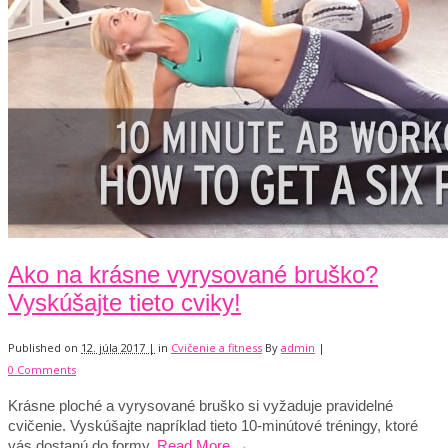
Ako na krásne vyrysované bruško?
Vyskúšajte tieto cviky!
Published on
12. júla 2017 |
in
Cvičenie a fitness
By
admin
|
0 Comments
Krásne ploché a vyrysované bruško si vyžaduje pravidelné
cvičenie. Vyskúšajte napríklad tieto 10-minútové tréningy, ktoré
vás dostanú do formy.
Read More →