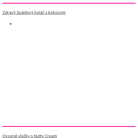
Zdravý špaldový koláč s kokosom
Ovsené vločky s Nutty Cream