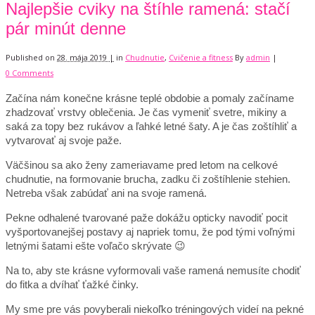
Najlepšie cviky na štíhle ramená: stačí
pár minút denne
Published on
28. mája 2019 |
in
Chudnutie
,
Cvičenie a fitness
By
admin
|
0 Comments
Začína nám konečne krásne teplé obdobie a pomaly začíname
zhadzovať vrstvy oblečenia. Je čas vymeniť svetre, mikiny a
saká za topy bez rukávov a ľahké letné šaty. A je čas zoštíhliť a
vytvarovať aj svoje paže.
Väčšinou sa ako ženy zameriavame pred letom na celkové
chudnutie, na formovanie brucha, zadku či zoštíhlenie stehien.
Netreba však zabúdať ani na svoje ramená.
Pekne odhalené tvarované paže dokážu opticky navodiť pocit
vyšportovanejšej postavy aj napriek tomu, že pod tými voľnými
letnými šatami ešte voľačo skrývate 😉
Na to, aby ste krásne vyformovali vaše ramená nemusíte chodiť
do fitka a dvíhať ťažké činky.
My sme pre vás povyberali niekoľko tréningových videí na pekné