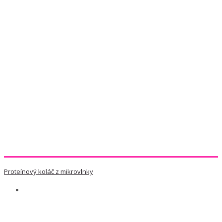
Proteínový koláč z mikrovlnky