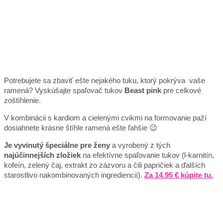
Potrebujete sa zbaviť ešte nejakého tuku, ktorý pokrýva vaše
ramená? Vyskúšajte spaľovač tukov
Beast pink
pre celkové
zoštíhlenie.
V kombinácii s kardiom a cielenými cvikmi na formovanie paží
dosiahnete krásne štíhle ramená ešte ľahšie 😉
Je vyvinutý špeciálne pre ženy
a vyrobený z tých
najúčinnejších zložiek
na efektívne spaľovanie tukov (l-karnitín,
kofeín, zelený čaj, extrakt zo zázvoru a čili papričiek a ďalších
starostlivo nakombinovaných ingrediencií).
Za 14.95 € kúpite tu.