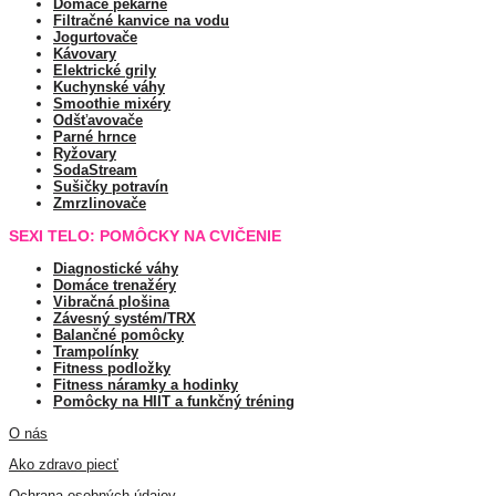
Domáce pekárne
Filtračné kanvice na vodu
Jogurtovače
Kávovary
Elektrické grily
Kuchynské váhy
Smoothie mixéry
Odšťavovače
Parné hrnce
Ryžovary
SodaStream
Sušičky potravín
Zmrzlinovače
SEXI TELO: POMÔCKY NA CVIČENIE
Diagnostické váhy
Domáce trenažéry
Vibračná plošina
Závesný systém/TRX
Balančné pomôcky
Trampolínky
Fitness podložky
Fitness náramky a hodinky
Pomôcky na HIIT a funkčný tréning
O nás
Ako zdravo piecť
Ochrana osobných údajov