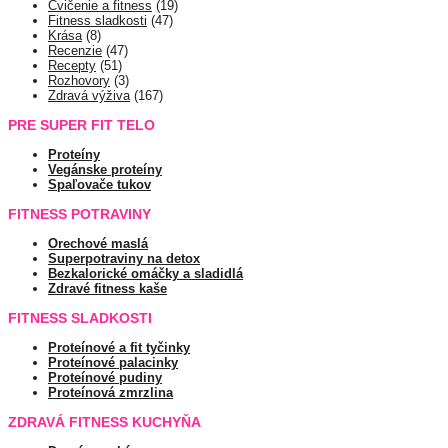
Cvičenie a fitness
(19)
Fitness sladkosti
(47)
Krása
(8)
Recenzie
(47)
Recepty
(51)
Rozhovory
(3)
Zdravá výživa
(167)
PRE SUPER FIT TELO
Proteíny
Vegánske proteíny
Spaľovače tukov
FITNESS POTRAVINY
Orechové maslá
Superpotraviny na detox
Bezkalorické omáčky a sladidlá
Zdravé fitness kaše
FITNESS SLADKOSTI
Proteínové a fit tyčinky
Proteínové palacinky
Proteínové pudiny
Proteínová zmrzlina
ZDRAVÁ FITNESS KUCHYŇA