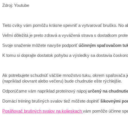
Zdroj: Youtube
Tieto cviky vám pomôžu krásne spevniť a vytvarovať bruško. No a
Veľmi dôležitá je preto zdravá a vyvážená strava s dostatkom prot
Svoje snaženie môžete navyše podporiť
účinným spaľovačom tu
K tomu si doprajte dostatok pohybu a výsledky sa dostavia čosko
Ak potrebujete schudnúť väčšie množstvo tuku, okrem spaľovača je
(napríklad olovrant alebo večeru) bude chudnutie ešte rýchlejšie.
Odporúčame vám napríklad proteínový nápoj
určený na chudnuti
Domáci tréning brušných svalov tiež môžete doplniť
šikovnými p
Posilňovač brušných svalov na kolieskach
vám pomôže účinne spevn