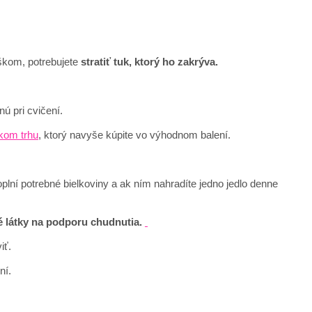
škom, potrebujete
stratiť tuk, ktorý ho zakrýva.
ú pri cvičení.
kom trhu
, ktorý navyše kúpite vo výhodnom balení.
oplní potrebné bielkoviny a ak ním nahradíte jedno jedlo denne
é látky na podporu chudnutia.
iť.
ní.