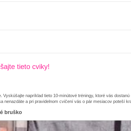
jte tieto cviky!
 Vyskúšajte napríklad tieto 10-minútové tréningy, ktoré vás dostanú
 sa nenazdáte a pri pravidelnom cvičení vás o pár mesiacov poteší k
né bruško