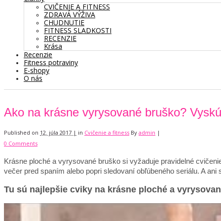
CVIČENIE A FITNESS
ZDRAVÁ VÝŽIVA
CHUDNUTIE
FITNESS SLADKOSTI
RECENZIE
Krása
Recenzie
Fitness potraviny
E-shopy
O nás
Ako na krásne vyrysované bruško? Vyskúša
Published on
12. júla 2017 |
in
Cvičenie a fitness
By
admin
|
0 Comments
Krásne ploché a vyrysované bruško si vyžaduje pravidelné cvičenie.
večer pred spaním alebo popri sledovaní obľúbeného seriálu. A ani
Tu sú najlepšie cviky na krásne ploché a vyrysova