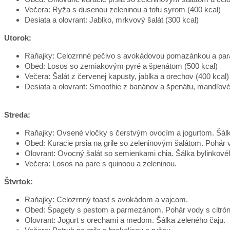
Večera: Ryža s dusenou zeleninou a tofu syrom (400 kcal)
Desiata a olovrant: Jablko, mrkvový šalát (300 kcal)
Utorok:
Raňajky: Celozrnné pečivo s avokádovou pomazánkou a para
Obed: Losos so zemiakovým pyré a špenátom (500 kcal)
Večera: Šalát z červenej kapusty, jablka a orechov (400 kcal)
Desiata a olovrant: Smoothie z banánov a špenátu, mandľové
Streda:
Raňajky: Ovsené vločky s čerstvým ovocím a jogurtom. Šálk
Obed: Kuracie prsia na grile so zeleninovým šalátom. Pohár 
Olovrant: Ovocný šalát so semienkami chia. Šálka bylinkové
Večera: Losos na pare s quinoou a zeleninou.
Štvrtok:
Raňajky: Celozrnný toast s avokádom a vajcom.
Obed: Špagety s pestom a parmezánom. Pohár vody s citró
Olovrant: Jogurt s orechami a medom. Šálka zeleného čaju.