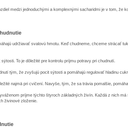
zdiel medzi jednoduchými a komplexnými sacharidmi je v tom, že ko
chudnutie
pomáhajú udržiavať svalovú hmotu. Keď chudneme, chceme strácať tuk,
tosti. To je dôležité pre kontrolu príjmu potravy pri chudnutí.
utí tým, že zvyšujú pocit sýtosti a pomáhajú regulovať hladinu cukru
ležité najmä pri cvičení. Navyše, tým, že sa trávia pomalšie, pomáha
yváženom príjme týchto štyroch základných živín. Každá z nich má svo
ch živinové zloženie.
dnutie