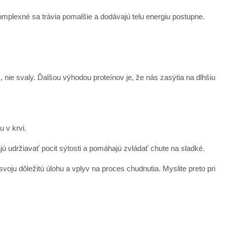
mplexné sa trávia pomalšie a dodávajú telu energiu postupne.
 nie svaly. Ďalšou výhodou proteínov je, že nás zasýtia na dlhšiu
 v krvi.
jú udržiavať pocit sýtosti a pomáhajú zvládať chute na sladké.
ju dôležitú úlohu a vplyv na proces chudnutia. Myslite preto pri