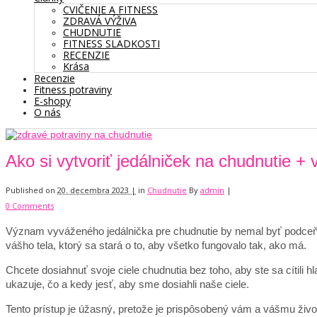
CVIČENIE A FITNESS
ZDRAVÁ VÝŽIVA
CHUDNUTIE
FITNESS SLADKOSTI
RECENZIE
Krása
Recenzie
Fitness potraviny
E-shopy
O nás
Ako si vytvoriť jedálniček na chudnutie +
Published on
20. decembra 2023 |
in
Chudnutie
By
admin
|
0 Comments
Význam vyváženého jedálnička pre chudnutie by nemal byť podceňov
vášho tela, ktorý sa stará o to, aby všetko fungovalo tak, ako má.
Chcete dosiahnuť svoje ciele chudnutia bez toho, aby ste sa cítili 
ukazuje, čo a kedy jesť, aby sme dosiahli naše ciele.
Tento prístup je úžasný, pretože je prispôsobený vám a vášmu život