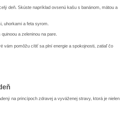
 celý deň. Skúste napríklad ovsenú kašu s banánom, mätou a
i, uhorkami a feta syrom.
 quinoou a zeleninou na pare.
 vám pomôžu cítiť sa plní energie a spokojnosti, zatiaľ čo
 deň
dený na princípoch zdravej a vyváženej stravy, ktorá je nielen