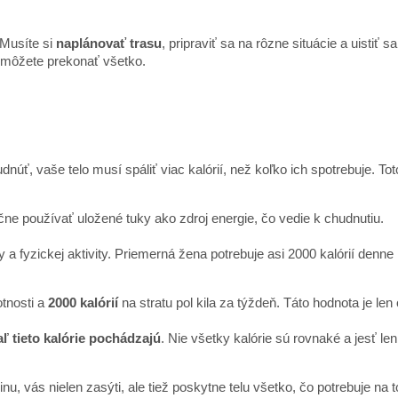
 Musíte si
naplánovať trasu
, pripraviť sa na rôzne situácie a uistiť 
 môžete prekonať všetko.
núť, vaše telo musí spáliť viac kalórií, než koľko ich spotrebuje. T
ačne používať uložené tuky ako zdroj energie, čo vedie k chudnutiu.
ky a fyzickej aktivity. Priemerná žena potrebuje asi 2000 kalórií den
tnosti a
2000 kalórií
na stratu pol kila za týždeň. Táto hodnota je len
aľ tieto kalórie pochádzajú
. Nie všetky kalórie sú rovnaké a jesť l
nu, vás nielen zasýti, ale tiež poskytne telu všetko, čo potrebuje na 