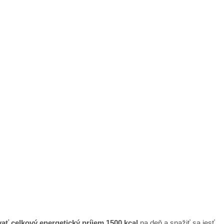
ať celkový energetický príjem 1500 kcal
na deň a snažiť sa jesť