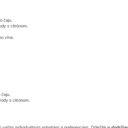
o čaju.
ody s citrónom.
ho vína.
 čaju.
vody s citrónom.
ný vašim individuálnym potrebám a preferenciám. Dôležité je
dodržiav