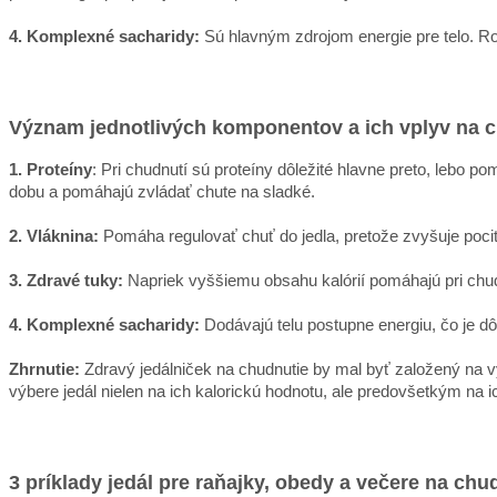
4. Komplexné sacharidy:
Sú hlavným zdrojom energie pre telo. Ro
Význam jednotlivých komponentov a ich vplyv na 
1. Proteíny
: Pri chudnutí sú proteíny dôležité hlavne preto, lebo 
dobu a pomáhajú zvládať chute na sladké.
2. Vláknina:
Pomáha regulovať chuť do jedla, pretože zvyšuje pocit sý
3. Zdravé tuky:
Napriek vyššiemu obsahu kalórií pomáhajú pri chudn
4. Komplexné sacharidy:
Dodávajú telu postupne energiu, čo je dô
Zhrnutie:
Zdravý jedálniček na chudnutie by mal byť založený na v
výbere jedál nielen na ich kalorickú hodnotu, ale predovšetkým na i
3 príklady jedál pre raňajky, obedy a večere na chu