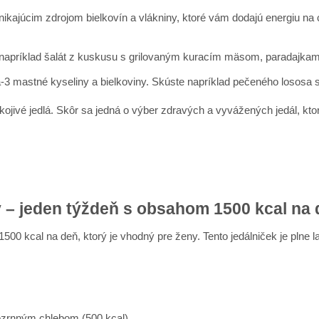
ikajúcim zdrojom bielkovín a vlákniny, ktoré vám dodajú energiu na
e napríklad šalát z kuskusu s grilovaným kuracím mäsom, paradajkam
-3 mastné kyseliny a bielkoviny. Skúste napríklad pečeného lososa s
ivé jedlá. Skôr sa jedná o výber zdravých a vyvážených jedál, ktoré
y – jeden týždeň s obsahom 1500 kcal na
0 kcal na deň, ktorý je vhodný pre ženy. Tento jedálniček je plne la
lozrnným chlebom (500 kcal)