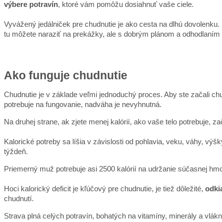
výbere potravín
, ktoré vám pomôžu dosiahnuť vaše ciele.
Vyvážený jedálniček pre chudnutie je ako cesta na dlhú dovolenku.
tu môžete naraziť na prekážky, ale s dobrým plánom a odhodlaním
Ako funguje chudnutie
Chudnutie je v základe veľmi jednoduchý proces. Aby ste začali chud
potrebuje na fungovanie, nadváha je nevyhnutná.
Na druhej strane, ak zjete menej kalórií, ako vaše telo potrebuje, z
Kalorické potreby sa líšia v závislosti od pohlavia, veku, váhy, výš
týždeň.
Priemerný muž potrebuje asi 2500 kalórií na udržanie súčasnej hmo
Hoci kalorický deficit je kľúčový pre chudnutie, je tiež dôležité,
odki
chudnutí.
Strava plná celých potravín, bohatých na vitamíny, minerály a vlákni