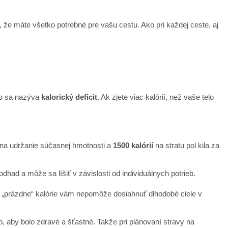
sa, že máte všetko potrebné pre vašu cestu. Ako pri každej ceste, aj
oto sa nazýva
kalorický deficit
. Ak zjete viac kalórií, než vaše telo
ne na udržanie súčasnej hmotnosti a
1500 kalórií
na stratu pol kila za
 odhad a môže sa líšiť v závislosti od individuálnych potrieb.
en „prázdne“ kalórie vám nepomôže dosiahnuť dlhodobé ciele v
to, aby bolo zdravé a šťastné. Takže pri plánovaní stravy na