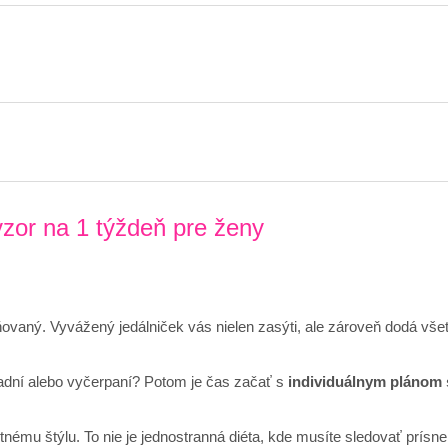
 vzor na 1 týždeň pre ženy
aný. Vyvážený jedálniček vás nielen zasýti, ale zároveň dodá všetk
hladní alebo vyčerpaní? Potom je čas začať s
individuálnym plánom 
nému štýlu. To nie je jednostranná diéta, kde musíte sledovať prísn