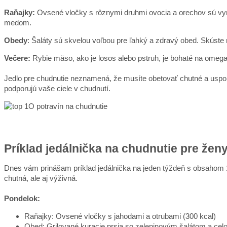
Raňajky:
Ovsené vločky s rôznymi druhmi ovocia a orechov sú vyn
medom.
Obedy
: Šaláty sú skvelou voľbou pre ľahký a zdravý obed. Skúst
Večere:
Rybie mäso, ako je losos alebo pstruh, je bohaté na omega
Jedlo pre chudnutie neznamená, že musíte obetovať chutné a uspokoj
podporujú vaše ciele v chudnutí.
Príklad jedálnička na chudnutie pre žen
Dnes vám prinášam príklad jedálnička na jeden týždeň s obsahom 150
chutná, ale aj výživná.
Pondelok:
Raňajky: Ovsené vločky s jahodami a otrubami (300 kcal)
Obed: Grilované kuracie prsia so zeleninovým šalátom a ce