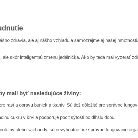
udnutie
 nášho zdravia, ale aj nášho vzhľadu a samozrejme aj našej hmotnosti
 ale skôr inteligentnú zmenu jedálnička. Ako by teda mal vyzerať zd
y mali byť nasledujúce živiny:
e rast a opravu buniek a tkanív. Sú tiež dôležité pre správne fungo
inu cukru v krvi a podporuje pocit sýtosti po dlhšiu dobu.
 proteíny alebo sacharidy, sú nevyhnutné pre správne fungovanie orga