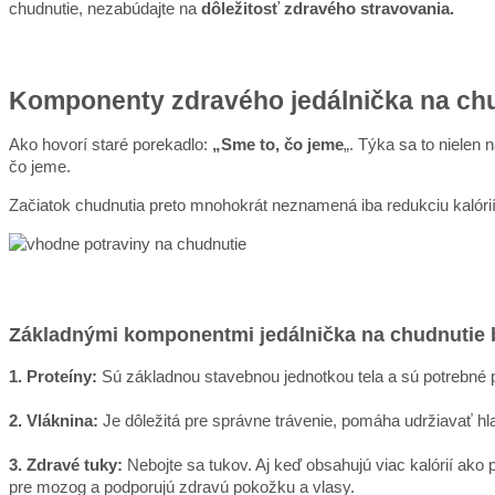
chudnutie, nezabúdajte na
dôležitosť zdravého stravovania.
Komponenty zdravého jedálnička na ch
Ako hovorí staré porekadlo:
„Sme to, čo jeme
„. Týka sa to nielen
čo jeme.
Začiatok chudnutia preto mnohokrát neznamená iba redukciu kalórií,
Základnými komponentmi jedálnička na chudnutie b
1. Proteíny:
Sú základnou stavebnou jednotkou tela a sú potrebné pr
2. Vláknina:
Je dôležitá pre správne trávenie, pomáha udržiavať hlad
3. Zdravé tuky:
Nebojte sa tukov. Aj keď obsahujú viac kalórií ako
pre mozog a podporujú zdravú pokožku a vlasy.