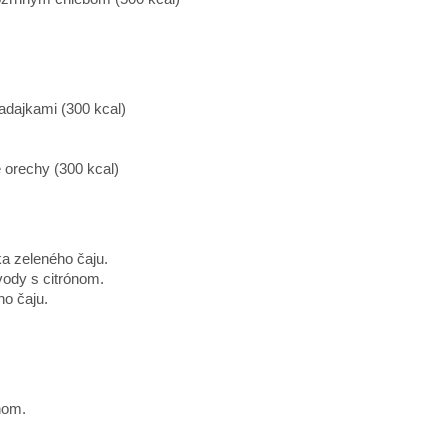
dajkami (300 kcal)
 orechy (300 kcal)
a zeleného čaju.
vody s citrónom.
ho čaju.
nom.