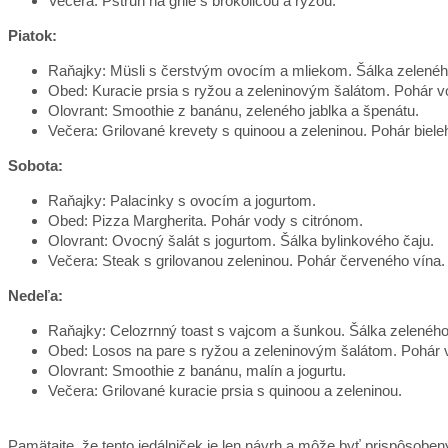
Večera: Pstruh na grile s brokolicou a ryžou.
Piatok:
Raňajky: Müsli s čerstvým ovocím a mliekom. Šálka zelenéh
Obed: Kuracie prsia s ryžou a zeleninovým šalátom. Pohár v
Olovrant: Smoothie z banánu, zeleného jablka a špenátu.
Večera: Grilované krevety s quinoou a zeleninou. Pohár biele
Sobota:
Raňajky: Palacinky s ovocím a jogurtom.
Obed: Pizza Margherita. Pohár vody s citrónom.
Olovrant: Ovocný šalát s jogurtom. Šálka bylinkového čaju.
Večera: Steak s grilovanou zeleninou. Pohár červeného vína.
Nedeľa:
Raňajky: Celozrnný toast s vajcom a šunkou. Šálka zeleného
Obed: Losos na pare s ryžou a zeleninovým šalátom. Pohár 
Olovrant: Smoothie z banánu, malín a jogurtu.
Večera: Grilované kuracie prsia s quinoou a zeleninou.
Pamätajte, že tento jedálniček je len návrh a môže byť prispôsobe