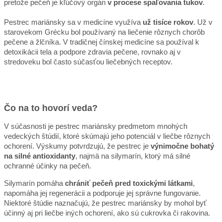
pretože pečeň je kľúčový orgán
v procese spaľovania tukov
.
Pestrec mariánsky sa v medicíne využíva
už tisíce rokov
. Už v
starovekom Grécku bol používaný na liečenie rôznych chorôb
pečene a žlčníka. V tradičnej čínskej medicíne sa používal k
detoxikácii tela a podpore zdravia pečene, rovnako aj v
stredoveku bol často súčasťou liečebných receptov.
Čo na to hovorí veda?
V súčasnosti je pestrec mariánsky predmetom mnohých
vedeckých štúdií, ktoré skúmajú jeho potenciál v liečbe rôznych
ochorení. Výskumy potvrdzujú, že pestrec je
výnimočne bohatý
na silné antioxidanty
, najmä na silymarín, ktorý má silné
ochranné účinky na pečeň.
Silymarín pomáha
chrániť pečeň pred toxickými látkami
,
napomáha jej regenerácii a podporuje jej správne fungovanie.
Niektoré štúdie naznačujú, že pestrec mariánsky by mohol byť
účinný aj pri liečbe iných ochorení, ako sú cukrovka či rakovina.