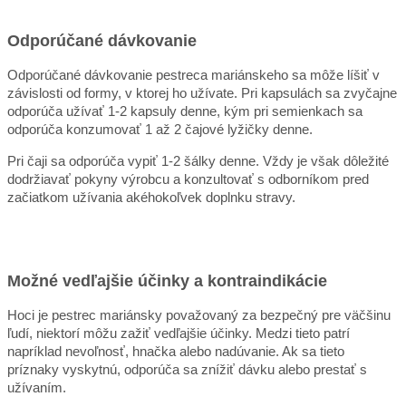
Odporúčané dávkovanie
Odporúčané dávkovanie pestreca mariánskeho sa môže líšiť v
závislosti od formy, v ktorej ho užívate. Pri kapsulách sa zvyčajne
odporúča užívať 1-2 kapsuly denne, kým pri semienkach sa
odporúča konzumovať 1 až 2 čajové lyžičky denne.
Pri čaji sa odporúča vypiť 1-2 šálky denne. Vždy je však dôležité
dodržiavať pokyny výrobcu a konzultovať s odborníkom pred
začiatkom užívania akéhokoľvek doplnku stravy.
Možné vedľajšie účinky a kontraindikácie
Hoci je pestrec mariánsky považovaný za bezpečný pre väčšinu
ľudí, niektorí môžu zažiť vedľajšie účinky. Medzi tieto patrí
napríklad nevoľnosť, hnačka alebo nadúvanie. Ak sa tieto
príznaky vyskytnú, odporúča sa znížiť dávku alebo prestať s
užívaním.