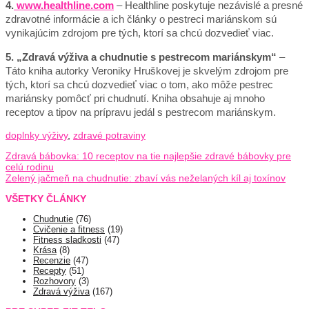
4.
www.healthline.com
– Healthline poskytuje nezávislé a presné
zdravotné informácie a ich články o pestreci mariánskom sú
vynikajúcim zdrojom pre tých, ktorí sa chcú dozvedieť viac.
5. „Zdravá výživa a chudnutie s pestrecom mariánskym“
–
Táto kniha autorky Veroniky Hruškovej je skvelým zdrojom pre
tých, ktorí sa chcú dozvedieť viac o tom, ako môže pestrec
mariánsky pomôcť pri chudnutí. Kniha obsahuje aj mnoho
receptov a tipov na prípravu jedál s pestrecom mariánskym.
doplnky výživy
,
zdravé potraviny
Zdravá bábovka: 10 receptov na tie najlepšie zdravé bábovky pre
celú rodinu
Zelený jačmeň na chudnutie: zbaví vás neželaných kíl aj toxínov
VŠETKY ČLÁNKY
Chudnutie
(76)
Cvičenie a fitness
(19)
Fitness sladkosti
(47)
Krása
(8)
Recenzie
(47)
Recepty
(51)
Rozhovory
(3)
Zdravá výživa
(167)