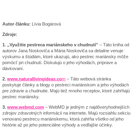
Autor článku:
Lívia Bogárová
Zdroje:
1. „Využitie pestreca mariánskeho v chudnutí“
– Táto kniha od
autorov Jana Noskoviča a Mária Noskoviča sa detailne venuje
výskumu a štúdiám, ktoré ukazujú, ako pestrec mariánsky môže
pomôcť pri chudnutí. Diskutujú o jeho výhodách, príprave a
dávkovaní.
2.
www.naturallivingideas.co
m
– Táto webová stránka
poskytuje články a blogy o pestreci mariánskom a jeho výhodách
pre zdravie a chudnutie. Majú tiež mnoho receptov, ktoré zahŕňajú
pestrec mariánsky.
3.
www.webmd.com
– WebMD je jedným z najdôveryhodnejších
zdrojov zdravotných informácií na internete. Majú rozsiahlu sekciu
venovanú pestrecu mariánskemu, ktorá zahŕňa všetko od jeho
histórie až po jeho potenciálne výhody a vedľajšie účinky.