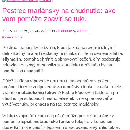
Pestrec mariánsky na chudnutie: ako
vám pomôže zbaviť sa tuku
Published on
29. januára 2024 |
in
Chudnutie
By
admin
|
0 Comments
Pestrec mariánsky je bylina, ktorá je známa svojimi silnými
detoxikačnými a antioxidačnými účinkami. Jeho semenná látka,
silymarín
, pomáha chrániť a obnovovať pečeň, čím podporuje
zdravie a celkový metabolizmus. Ale ako môže táto bylina
pomôcť pri chudnutí?
Dôležitá úloha v procese chudnutia sa odohráva v pečeni –
orgáne, ktorý je zodpovedný za množstvo funkcií v našom tele,
vrátane
metabolizmu tukov
. A keďže kľúčovým faktorom pri
chudnutí je schopnosť nášho tela efektívne spracovávať a
využívať tuky, prichádza na rad pestrec mariánsky.
Vďaka svojim účinkom na pečeň, môže pestrec mariánsky
pomôcť
zlepšiť metabolické funkcie tela
, čo v konečnom
dôsledku môže viesť k lepšiemu spracovaniu a využitiu tukov.