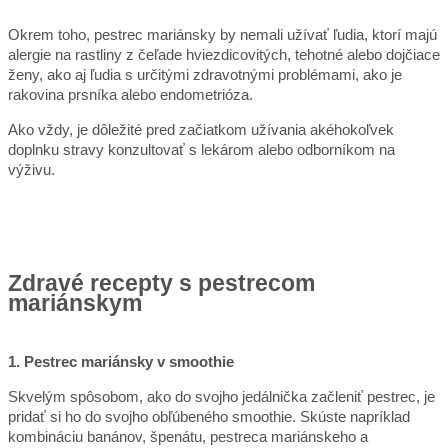
Okrem toho, pestrec mariánsky by nemali užívať ľudia, ktorí majú
alergie na rastliny z čeľade hviezdicovitých, tehotné alebo dojčiace
ženy, ako aj ľudia s určitými zdravotnými problémami, ako je
rakovina prsníka alebo endometrióza.
Ako vždy, je dôležité pred začiatkom užívania akéhokoľvek
doplnku stravy konzultovať s lekárom alebo odborníkom na
výživu.
Zdravé recepty s pestrecom
mariánskym
1. Pestrec mariánsky v smoothie
Skvelým spôsobom, ako do svojho jedálnička začleniť pestrec, je
pridať si ho do svojho obľúbeného smoothie. Skúste napríklad
kombináciu banánov, špenátu, pestreca mariánskeho a