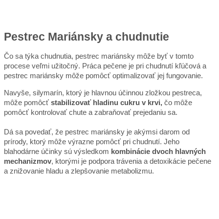
Pestrec Mariánsky a chudnutie
Čo sa týka chudnutia, pestrec mariánsky môže byť v tomto
procese veľmi užitočný. Práca pečene je pri chudnutí kľúčová a
pestrec mariánsky môže pomôcť optimalizovať jej fungovanie.
Navyše, silymarín, ktorý je hlavnou účinnou zložkou pestreca,
môže pomôcť
stabilizovať hladinu cukru v krvi,
čo môže
pomôcť kontrolovať chute a zabraňovať prejedaniu sa.
Dá sa povedať, že pestrec mariánsky je akýmsi darom od
prírody, ktorý môže výrazne pomôcť pri chudnutí. Jeho
blahodárne účinky sú výsledkom
kombinácie dvoch hlavných
mechanizmov
, ktorými je podpora trávenia a detoxikácie pečene
a znižovanie hladu a zlepšovanie metabolizmu.