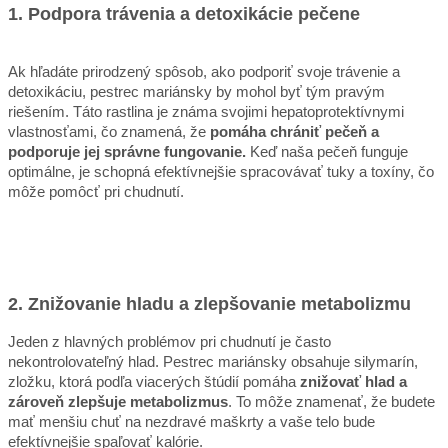
1. Podpora trávenia a detoxikácie pečene
Ak hľadáte prirodzený spôsob, ako podporiť svoje trávenie a
detoxikáciu, pestrec mariánsky by mohol byť tým pravým
riešením. Táto rastlina je známa svojimi hepatoprotektívnymi
vlastnosťami, čo znamená, že
pomáha chrániť pečeň a
podporuje jej správne fungovanie.
Keď naša pečeň funguje
optimálne, je schopná efektívnejšie spracovávať tuky a toxíny, čo
môže pomôcť pri chudnutí.
2. Znižovanie hladu a zlepšovanie metabolizmu
Jeden z hlavných problémov pri chudnutí je často
nekontrolovateľný hlad. Pestrec mariánsky obsahuje silymarín,
zložku, ktorá podľa viacerých štúdií pomáha
znižovať hlad a
zároveň zlepšuje metabolizmus
. To môže znamenať, že budete
mať menšiu chuť na nezdravé maškrty a vaše telo bude
efektívnejšie spaľovať kalórie.