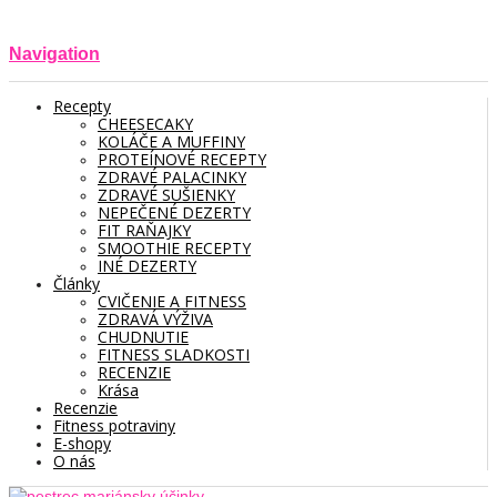
Navigation
Recepty
CHEESECAKY
KOLÁČE A MUFFINY
PROTEÍNOVÉ RECEPTY
ZDRAVÉ PALACINKY
ZDRAVÉ SUŠIENKY
NEPEČENÉ DEZERTY
FIT RAŇAJKY
SMOOTHIE RECEPTY
INÉ DEZERTY
Články
CVIČENIE A FITNESS
ZDRAVÁ VÝŽIVA
CHUDNUTIE
FITNESS SLADKOSTI
RECENZIE
Krása
Recenzie
Fitness potraviny
E-shopy
O nás