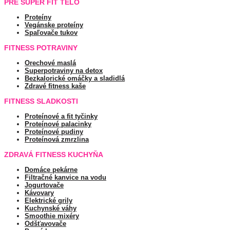
PRE SUPER FIT TELO
Proteíny
Vegánske proteíny
Spaľovače tukov
FITNESS POTRAVINY
Orechové maslá
Superpotraviny na detox
Bezkalorické omáčky a sladidlá
Zdravé fitness kaše
FITNESS SLADKOSTI
Proteínové a fit tyčinky
Proteínové palacinky
Proteínové pudiny
Proteínová zmrzlina
ZDRAVÁ FITNESS KUCHYŇA
Domáce pekárne
Filtračné kanvice na vodu
Jogurtovače
Kávovary
Elektrické grily
Kuchynské váhy
Smoothie mixéry
Odšťavovače