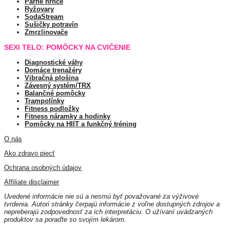
Parné hrnce
Ryžovary
SodaStream
Sušičky potravín
Zmrzlinovače
SEXI TELO: POMÔCKY NA CVIČENIE
Diagnostické váhy
Domáce trenažéry
Vibračná plošina
Závesný systém/TRX
Balančné pomôcky
Trampolínky
Fitness podložky
Fitness náramky a hodinky
Pomôcky na HIIT a funkčný tréning
O nás
Ako zdravo piecť
Ochrana osobných údajov
Affiliate disclaimer
Uvedené informácie nie sú a nesmú byť považované za výživové
tvrdenia. Autori stránky čerpajú informácie z voľne dostupných zdrojov a
nepreberajú zodpovednosť za ich interpretáciu. O užívaní uvádzaných
produktov sa poraďte so svojím lekárom.