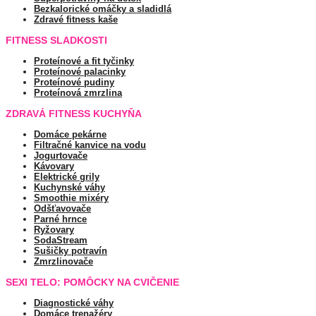
Bezkalorické omáčky a sladidlá
Zdravé fitness kaše
FITNESS SLADKOSTI
Proteínové a fit tyčinky
Proteínové palacinky
Proteínové pudiny
Proteínová zmrzlina
ZDRAVÁ FITNESS KUCHYŇA
Domáce pekárne
Filtračné kanvice na vodu
Jogurtovače
Kávovary
Elektrické grily
Kuchynské váhy
Smoothie mixéry
Odšťavovače
Parné hrnce
Ryžovary
SodaStream
Sušičky potravín
Zmrzlinovače
SEXI TELO: POMÔCKY NA CVIČENIE
Diagnostické váhy
Domáce trenažéry