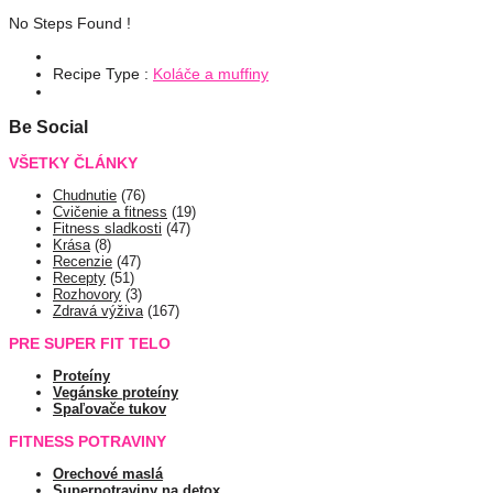
No Steps Found !
Recipe Type :
Koláče a muffiny
Be Social
VŠETKY ČLÁNKY
Chudnutie
(76)
Cvičenie a fitness
(19)
Fitness sladkosti
(47)
Krása
(8)
Recenzie
(47)
Recepty
(51)
Rozhovory
(3)
Zdravá výživa
(167)
PRE SUPER FIT TELO
Proteíny
Vegánske proteíny
Spaľovače tukov
FITNESS POTRAVINY
Orechové maslá
Superpotraviny na detox