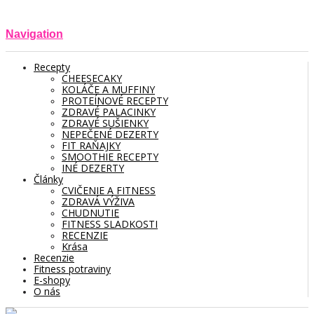
Navigation
Recepty
CHEESECAKY
KOLÁČE A MUFFINY
PROTEÍNOVÉ RECEPTY
ZDRAVÉ PALACINKY
ZDRAVÉ SUŠIENKY
NEPEČENÉ DEZERTY
FIT RAŇAJKY
SMOOTHIE RECEPTY
INÉ DEZERTY
Články
CVIČENIE A FITNESS
ZDRAVÁ VÝŽIVA
CHUDNUTIE
FITNESS SLADKOSTI
RECENZIE
Krása
Recenzie
Fitness potraviny
E-shopy
O nás