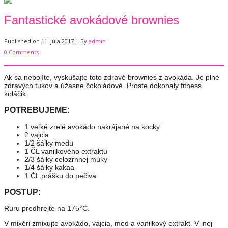
Fantastické avokádové brownies
Published on
11. júla 2017 |
By
admin
|
0 Comments
Ak sa nebojíte, vyskúšajte toto zdravé brownies z avokáda. Je plné
zdravých tukov a úžasne čokoládové. Proste dokonalý fitness
koláčik.
POTREBUJEME:
1 veľké zrelé avokádo nakrájané na kocky
2 vajcia
1/2 šálky medu
1 ČL vanilkového extraktu
2/3 šálky celozrnnej múky
1/4 šálky kakaa
1 ČL prášku do pečiva
POSTUP:
Rúru predhrejte na 175°C.
V mixéri zmixujte avokádo, vajcia, med a vanilkový extrakt. V inej