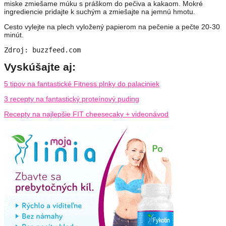
miske zmiešame múku s práškom do pečiva a kakaom. Mokré
ingrediencie pridajte k suchým a zmiešajte na jemnú hmotu.
Cesto vylejte na plech vyložený papierom na pečenie a pečte 20-30
minút.
Zdroj: buzzfeed.com
Vyskúšajte aj:
5 tipov na fantastické Fitness plnky do palaciniek
3 recepty na fantastický proteínový puding
Recepty na najlepšie FIT cheesecaky + videonávod