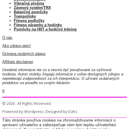
Vibračná plošina
Závesný systém/TRX
Balančné pomôcky
Trampolínky
Fitness podložky
Fitness náramky a hodinky
Pomôcky na HIIT a funkčný tréning
O nás
Ako zdravo piecť
Ochrana osobných údajov
Affiliate disclaimer
Uvedené informácie nie sú a nesmú byť považované za výživové
tvrdenia. Autori stránky čerpajú informácie z voľne dostupných zdrojov a
nepreberajú zodpovednosť za ich interpretáciu. O užívaní uvádzaných
produktov sa poraďte so svojím lekárom.
II
© 2026 . All Rights Reserved.
Powered by Wordpress. Designed by Dahz
Táto stránka používa cookies na zhromažďovanie informácií o
správaní užívateľov a zabezpečuje vám tým lepšiu užívateľskú