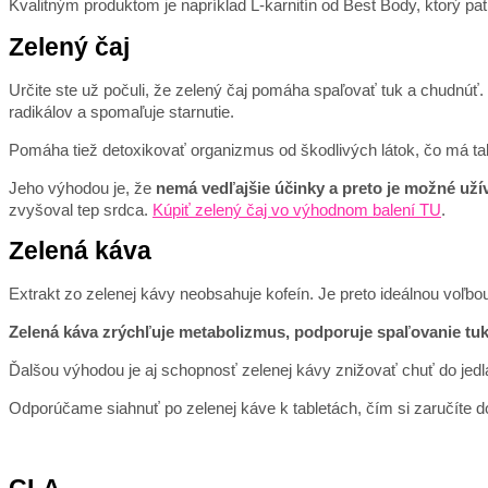
Kvalitným produktom je napríklad L-karnitín od Best Body, ktorý pa
Zelený čaj
Určite ste už počuli, že zelený čaj pomáha spaľovať tuk a chudnúť
radikálov a spomaľuje starnutie.
Pomáha tiež detoxikovať organizmus od škodlivých látok, čo má takt
Jeho výhodou je, že
nemá vedľajšie účinky a preto je možné uží
zvyšoval tep srdca.
Kúpiť zelený čaj vo výhodnom balení TU
.
Zelená káva
Extrakt zo zelenej kávy neobsahuje kofeín. Je preto ideálnou voľbou
Zelená káva zrýchľuje metabolizmus, podporuje spaľovanie tuk
Ďalšou výhodou je aj schopnosť zelenej kávy znižovať chuť do jedla 
Odporúčame siahnuť po zelenej káve k tabletách, čím si zaručíte d