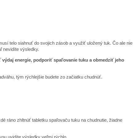
musí telo siahnuť do svojich zásob a využiť uložený tuk. Čo ale nie
 nevidíte výsledky.
ť výdaj energie, podporiť spaľovanie tuku a obmedziť jeho
dváhu, tým rýchlejšie budete zo začiatku chudnúť.
ždé ráno zhltnúť tabletku spaľovaču tuku na chudnutie, žiadne
ou uvidíte výsledky veľmi rýchlo.