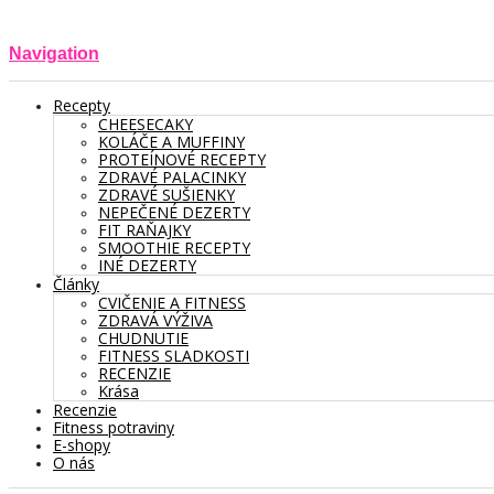
Navigation
Recepty
CHEESECAKY
KOLÁČE A MUFFINY
PROTEÍNOVÉ RECEPTY
ZDRAVÉ PALACINKY
ZDRAVÉ SUŠIENKY
NEPEČENÉ DEZERTY
FIT RAŇAJKY
SMOOTHIE RECEPTY
INÉ DEZERTY
Články
CVIČENIE A FITNESS
ZDRAVÁ VÝŽIVA
CHUDNUTIE
FITNESS SLADKOSTI
RECENZIE
Krása
Recenzie
Fitness potraviny
E-shopy
O nás