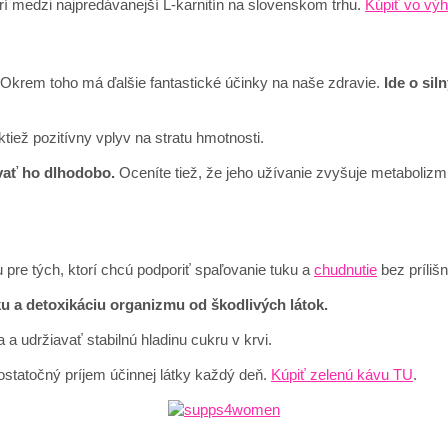
trí medzi najpredávanejší L-karnitín na slovenskom trhu.
Kúpiť vo vý
. Okrem toho má ďalšie fantastické účinky na naše zdravie.
Ide o sil
iež pozitívny vplyv na stratu hmotnosti.
vať ho dlhodobo.
Oceníte tiež, že jeho užívanie zvyšuje metabolizm
 pre tých, ktorí chcú podporiť spaľovanie tuku a
chudnutie
bez príliš
u a detoxikáciu organizmu od škodlivých látok.
a udržiavať stabilnú hladinu cukru v krvi.
ostatočný príjem účinnej látky každý deň.
Kúpiť zelenú kávu TU
.