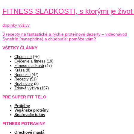
FITNESS SLADKOSTI, s ktorými je život 
doplnky výživy
3 recepty na fantastické a rýchle proteínové dezerty – videonávod
Synefrín (synephrine) a chudnutie: pomôže vám?
VŠETKY ČLÁNKY
Chudnutie
(76)
Cvičenie a fitness
(19)
Fitness sladkosti
(47)
Krása
(8)
Recenzie
(47)
Recepty
(51)
Rozhovory
(3)
Zdravá výživa
(167)
PRE SUPER FIT TELO
Proteíny
Vegánske proteíny
Spaľovače tukov
FITNESS POTRAVINY
Orechové maslá