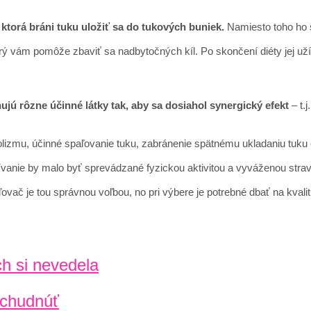
 ktorá bráni tuku uložiť sa do tukových buniek.
Namiesto toho ho s
rý vám pomôže zbaviť sa nadbytočných kíl. Po skončení diéty jej už
jú rôzne účinné látky tak, aby sa dosiahol synergický efekt
– t.
izmu, účinné spaľovanie tuku, zabránenie spätnému ukladaniu tuku či
ívanie by malo byť sprevádzané fyzickou aktivitou a vyváženou stravo
vač je tou správnou voľbou, no pri výbere je potrebné dbať na kvalit
ch si nevedela
schudnúť