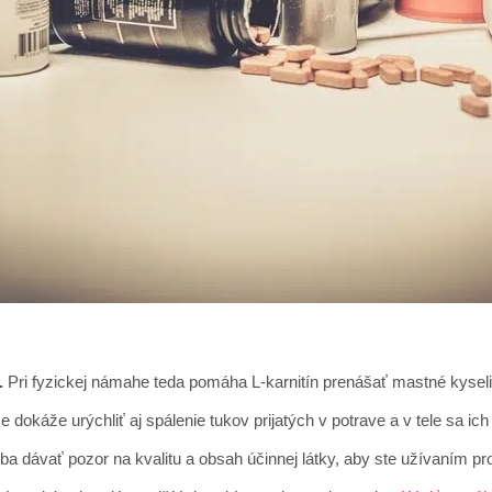
.
Pri fyzickej námahe teda pomáha L-karnitín prenášať mastné kyseli
 dokáže urýchliť aj spálenie tukov prijatých v potrave a v tele sa ic
reba dávať pozor na kvalitu a obsah účinnej látky, aby ste užívaním pr