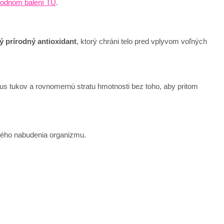
hodnom balení TU
.
ný prírodný antioxidant
, ktorý chráni telo pred vplyvom voľných
us tukov a rovnomernú stratu hmotnosti bez toho, aby pritom
ného nabudenia organizmu.