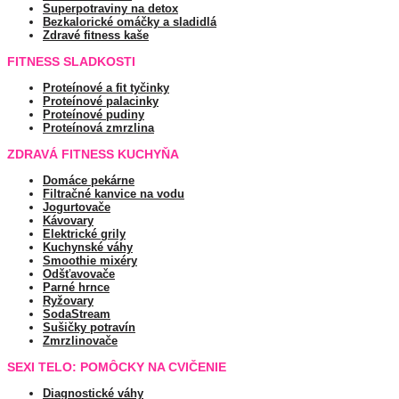
Superpotraviny na detox
Bezkalorické omáčky a sladidlá
Zdravé fitness kaše
FITNESS SLADKOSTI
Proteínové a fit tyčinky
Proteínové palacinky
Proteínové pudiny
Proteínová zmrzlina
ZDRAVÁ FITNESS KUCHYŇA
Domáce pekárne
Filtračné kanvice na vodu
Jogurtovače
Kávovary
Elektrické grily
Kuchynské váhy
Smoothie mixéry
Odšťavovače
Parné hrnce
Ryžovary
SodaStream
Sušičky potravín
Zmrzlinovače
SEXI TELO: POMÔCKY NA CVIČENIE
Diagnostické váhy