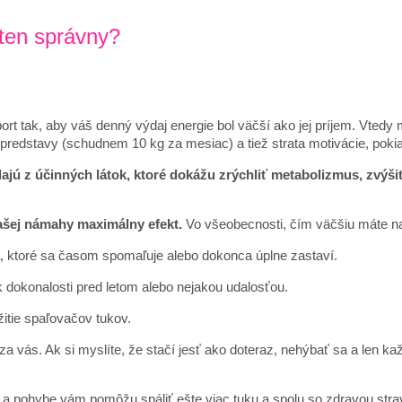
 ten správny?
ort tak, aby váš denný výdaj energie bol väčší ako jej príjem. Vtedy 
dstavy (schudnem 10 kg za mesiac) a tiež strata motivácie, pokiaľ
ajú z účinných látok, ktoré dokážu zrýchliť metabolizmus, zvýši
vašej námahy maximálny efekt.
Vo všeobecnosti, čím väčšiu máte na
, ktoré sa časom spomaľuje alebo dokonca úplne zastaví.
k dokonalosti pred letom alebo nejakou udalosťou.
žitie spaľovačov tukov.
za vás. Ak si myslíte, že stačí jesť ako doteraz, nehýbať sa a len ka
 a pohybe vám pomôžu spáliť ešte viac tuku a spolu so zdravou strav