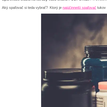
Aký spaľovač si teda vybrať? Ktorý je
najúčinnejší spaľovač
tukov 