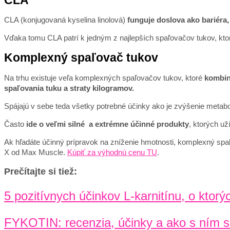
CLA
CLA (konjugovaná kyselina linolová)
funguje doslova ako bariéra,
Vďaka tomu CLA patrí k jedným z najlepších spaľovačov tukov, kto
Komplexný spaľovač tukov
Na trhu existuje veľa komplexných spaľovačov tukov, ktoré
kombinu
spaľovania tuku a straty kilogramov.
Spájajú v sebe teda všetky potrebné účinky ako je zvýšenie metabol
Často
ide o veľmi silné a extrémne účinné produkty
, ktorých už
Ak hľadáte účinný prípravok na zníženie hmotnosti, komplexný spaľo
X od Max Muscle.
Kúpiť za výhodnú cenu TU
.
Prečítajte si tiež:
5 pozitívnych účinkov L-karnitínu, o ktorý
FYKOTIN: recenzia, účinky a ako s ním 