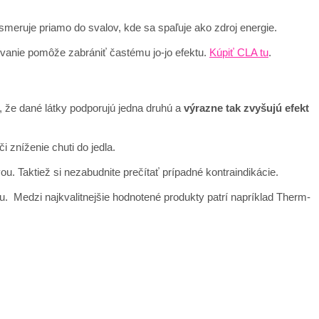
meruje priamo do svalov, kde sa spaľuje ako zdroj energie.
ívanie pomôže zabrániť častému jo-jo efektu.
Kúpiť CLA tu
.
j., že dané látky podporujú jedna druhú a
výrazne tak zvyšujú efekt
 zníženie chuti do jedla.
u. Taktiež si nezabudnite prečítať prípadné kontraindikácie.
u. Medzi najkvalitnejšie hodnotené produkty patrí napríklad Therm-