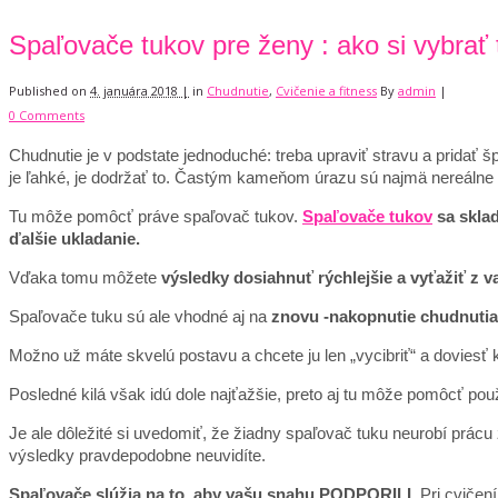
Spaľovače tukov pre ženy : ako si vybrať
Published on
4. januára 2018 |
in
Chudnutie
,
Cvičenie a fitness
By
admin
|
0 Comments
Chudnutie je v podstate jednoduché: treba upraviť stravu a pridať šp
je ľahké, je dodržať to.
Častým kameňom úrazu sú najmä nereálne pre
Tu môže pomôcť práve spaľovač tukov.
Spaľovače tukov
sa sklad
ďalšie ukladanie.
Vďaka tomu môžete
výsledky dosiahnuť rýchlejšie a vyťažiť z 
Spaľovače tuku sú ale vhodné aj na
znovu -nakopnutie chudnutia
Možno už máte skvelú postavu a chcete ju len „vycibriť“ a doviesť 
Posledné kilá však idú dole najťažšie, preto aj tu môže pomôcť pou
Je ale dôležité si uvedomiť, že žiadny spaľovač tuku neurobí prácu 
výsledky pravdepodobne neuvidíte.
Spaľovače slúžia na to, aby vašu snahu PODPORILI.
Pri cvičení