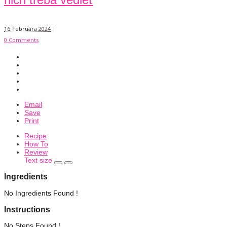
16. februára 2024
|
0 Comments
Email
Save
Print
Recipe
How To
Review
Text size
Ingredients
No Ingredients Found !
Instructions
No Steps Found !