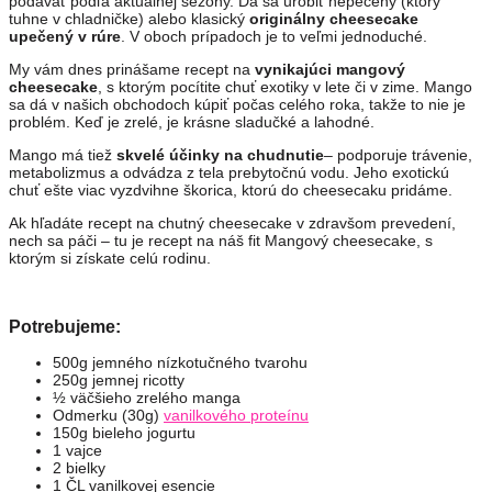
podávať podľa aktuálnej sezóny. Dá sa urobiť nepečený (ktorý
tuhne v chladničke) alebo klasický
originálny cheesecake
upečený v rúre
. V oboch prípadoch je to veľmi jednoduché.
My vám dnes prinášame recept na
vynikajúci mangový
cheesecake
, s ktorým pocítite chuť exotiky v lete či v zime. Mango
sa dá v našich obchodoch kúpiť počas celého roka, takže to nie je
problém. Keď je zrelé, je krásne sladučké a lahodné.
Mango má tiež
skvelé účinky na chudnutie
– podporuje trávenie,
metabolizmus a odvádza z tela prebytočnú vodu. Jeho exotickú
chuť ešte viac vyzdvihne škorica, ktorú do cheesecaku pridáme.
Ak hľadáte recept na chutný cheesecake v zdravšom prevedení,
nech sa páči – tu je recept na náš fit Mangový cheesecake, s
ktorým si získate celú rodinu.
Potrebujeme:
500g jemného nízkotučného tvarohu
250g jemnej ricotty
½ väčšieho zrelého manga
Odmerku (30g)
vanilkového proteínu
150g bieleho jogurtu
1 vajce
2 bielky
1 ČL vanilkovej esencie