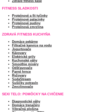
Zdravé fitness kaše
FITNESS SLADKOSTI
Proteínové a fit tyčinky
Proteínové palacinky
Proteínové pudiny
Proteínová zmrzlina
ZDRAVÁ FITNESS KUCHYŇA
Domáce pekárne
Filtračné kanvice na vodu
Jogurtovače
Kávovary
Elektrické grily
Kuchynské váhy
Smoothie mixéry
Odšťavovače
Parné hrnce
Ryžovary
SodaStream
Sušičky potravín
Zmrzlinovače
SEXI TELO: POMÔCKY NA CVIČENIE
Diagnostické váhy
Domáce trenažéry
Vibračná plošina