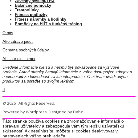
Závesný systém/TRX
Balančné pomôcky
Trampolínky
Fitness podložky
Fitness náramky a hodinky
Pomôcky na HIIT a funkčný tréning
O nás
Ako zdravo piecť
Ochrana osobných údajov
Affiliate disclaimer
Uvedené informácie nie sú a nesmú byť považované za výživové
tvrdenia. Autori stránky čerpajú informácie z voľne dostupných zdrojov a
nepreberajú zodpovednosť za ich interpretáciu. O užívaní uvádzaných
produktov sa poraďte so svojím lekárom.
II
© 2026 . All Rights Reserved.
Powered by Wordpress. Designed by Dahz
Táto stránka používa cookies na zhromažďovanie informácií o
správaní užívateľov a zabezpečuje vám tým lepšiu užívateľskú
skúsenosť. Ak nesúhlasíte, môžete si cookies deaktivovať v
nastaveniach vášho prehliadača.