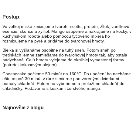
Postup:
Vo veľkej miske zmixujeme tvaroh, ricottu, proteín, žĺtok, vanilkovú
esenciu, škoricu a xylitol. Mango ošúpeme a nakrájame na kocky, v
kuchynskom robote alebo pomocou tyčového mixéra ho
rozmixujeme na pyré a pridáme do tvarohovej hmoty.
Bielka si vyšľaháme osobitne na tuhý sneh. Potom sneh po
tretinkách jemne zamiešame do tvarohovej hmoty tak, aby ostala
nadýchaná. Celú hmotu vylejeme do okrúhlej vymastenej formy
(potretej kokosovým olejom).
Cheesecake pečieme 50 minút na 160°C. Po upečení ho necháme
ešte aspoň 30 minút v rúre s mierne pootvorenými dvierkami
pomaly chladnúť. Potom ho vyberieme a preložíme chladnúť do
chladničky. Podávame s kúskami čerstvého manga.
Najnovšie z blogu