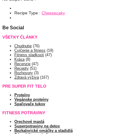
Recipe Type :
Cheesecaky
Be Social
VŠETKY ČLÁNKY
Chudnutie
(76)
Cvičenie a fitness
(19)
Fitness sladkosti
(47)
Krása
(8)
Recenzie
(47)
Recepty
(51)
Rozhovory
(3)
Zdravá výživa
(167)
PRE SUPER FIT TELO
Proteíny
Vegánske proteíny
Spaľovače tukov
FITNESS POTRAVINY
Orechové maslá
Superpotraviny na detox
Bezkalorické omáčky a sladidlá