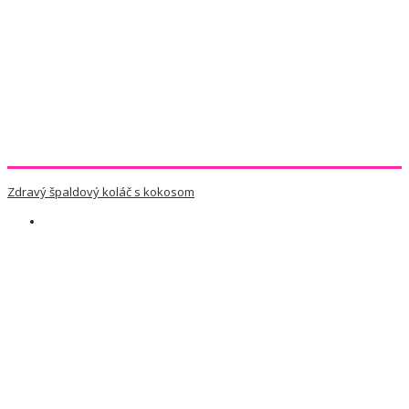
Zdravý špaldový koláč s kokosom