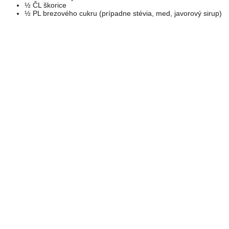
½ ČL škorice
½ PL brezového cukru (prípadne stévia, med, javorový sirup)