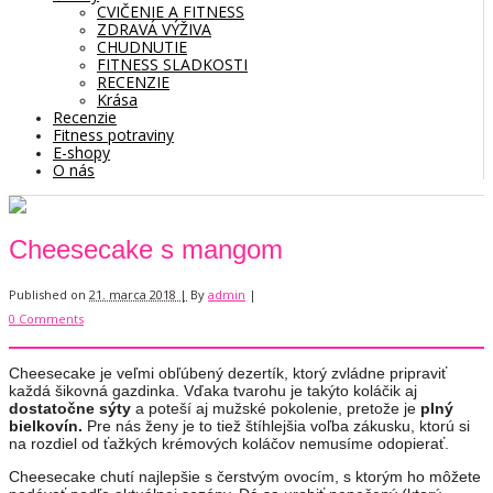
CVIČENIE A FITNESS
ZDRAVÁ VÝŽIVA
CHUDNUTIE
FITNESS SLADKOSTI
RECENZIE
Krása
Recenzie
Fitness potraviny
E-shopy
O nás
Cheesecake s mangom
Published on
21. marca 2018 |
By
admin
|
0 Comments
Cheesecake je veľmi obľúbený dezertík, ktorý zvládne pripraviť
každá šikovná gazdinka. Vďaka tvarohu je takýto koláčik aj
dostatočne sýty
a poteší aj mužské pokolenie, pretože je
plný
bielkovín.
Pre nás ženy je to tiež štíhlejšia voľba zákusku, ktorú si
na rozdiel od ťažkých krémových koláčov nemusíme odopierať.
Cheesecake chutí najlepšie s čerstvým ovocím, s ktorým ho môžete