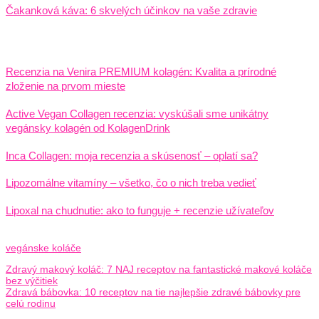
Čakanková káva: 6 skvelých účinkov na vaše zdravie
Recenzia na Venira PREMIUM kolagén: Kvalita a prírodné
zloženie na prvom mieste
Active Vegan Collagen recenzia: vyskúšali sme unikátny
vegánsky kolagén od KolagenDrink
Inca Collagen: moja recenzia a skúsenosť – oplatí sa?
Lipozomálne vitamíny – všetko, čo o nich treba vedieť
Lipoxal na chudnutie: ako to funguje + recenzie užívateľov
vegánske koláče
Zdravý makový koláč: 7 NAJ receptov na fantastické makové koláče
bez výčitiek
Zdravá bábovka: 10 receptov na tie najlepšie zdravé bábovky pre
celú rodinu