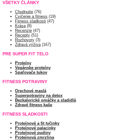
VŠETKY ČLÁNKY
Chudnutie
(76)
Cvičenie a fitness
(19)
Fitness sladkosti
(47)
Krása
(8)
Recenzie
(47)
Recepty
(51)
Rozhovory
(3)
Zdravá výživa
(167)
PRE SUPER FIT TELO
Proteíny
Vegánske proteíny
Spaľovače tukov
FITNESS POTRAVINY
Orechové maslá
Superpotraviny na detox
Bezkalorické omáčky a sladidlá
Zdravé fitness kaše
FITNESS SLADKOSTI
Proteínové a fit tyčinky
Proteínové palacinky
Proteínové pudiny
Proteínová zmrzlina