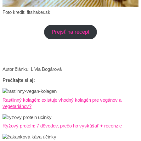
Foto kredit: fitshaker.sk
Prejsť na recept
Autor článku: Lívia Bogárová
Prečítajte si aj:
Rastlinný kolagén: existuje vhodný kolagén pre vegánov a
vegetariánov?
Ryžový proteín: 7 dôvodov, prečo ho vyskúšať + recenzie