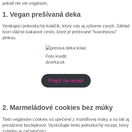
pokiaľ nie ste vegánom.
1. Vegan prešívaná deka
Vynikajúci jednoduchý koláčik, ktorý vás aj výborne zasýti. Základ
tvorí vláčne kakaové cesto, ktoré je prešívané “tvarohovou”
plnkou.
Foto kredit:
dcerka.sk
Prejsť na recept
2. Marmeládové cookies bez múky
Tieto vegánske cookies sú upečené z mandľovej múky a sú tak aj
prirodzene bezlepkové. Vyskúšajte tento jednoduchý recept, ktorý
zvládnu aj začiatočníci.