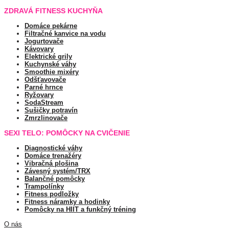
ZDRAVÁ FITNESS KUCHYŇA
Domáce pekárne
Filtračné kanvice na vodu
Jogurtovače
Kávovary
Elektrické grily
Kuchynské váhy
Smoothie mixéry
Odšťavovače
Parné hrnce
Ryžovary
SodaStream
Sušičky potravín
Zmrzlinovače
SEXI TELO: POMÔCKY NA CVIČENIE
Diagnostické váhy
Domáce trenažéry
Vibračná plošina
Závesný systém/TRX
Balančné pomôcky
Trampolínky
Fitness podložky
Fitness náramky a hodinky
Pomôcky na HIIT a funkčný tréning
O nás